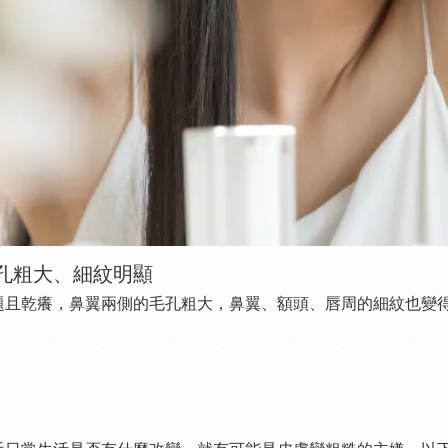
孔粗大、細紋明顯
題且乾癢，鼻翼兩側的毛孔粗大，鼻翼、額頭、唇周的細紋也變