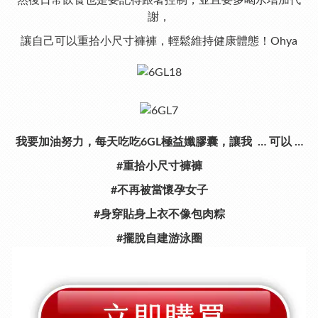
然後日常飲食也是要記得跟著控制，並且要多喝水增加代
謝，
讓自己可以重拾小尺寸褲褲，輕鬆維持健康體態！Ohya
我要加油努力，每天吃吃6GL極益孅膠囊，讓我 … 可以 …
#重拾小尺寸褲褲
#不再被當懷孕女子
#身穿貼身上衣不像包肉粽
#擺脫自建游泳圈