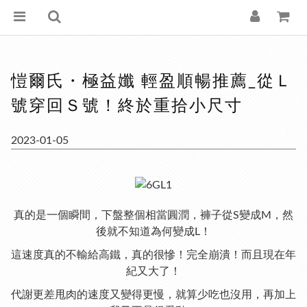
愷爾氏・極益孅 輕盈順暢推薦_從Ｌ
號穿回Ｓ號！終於重拾小尺寸
2023-01-05
真的是一個瞬間，下盤整個相當圓潤，褲子從S變成M，然
後就不知道為何變成L！
這速度真的不輸給高鐵，真的很慘！完全崩潰！而且現在年
紀又大了！
代謝更差甩肉的速度又變得更慢，就算少吃也沒用，再加上