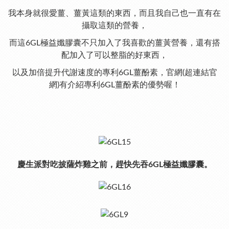
我本身就很愛薑、薑黃這類的東西，而且我自己也一直有在
攝取這類的營養，
而這6GL極益孅膠囊不只加入了我喜歡的薑黃營養，還有搭
配加入了可以整脂的好東西，
以及加倍提升代謝速度的專利6GL薑酚素，官網(超連結官
網)有介紹專利6GL薑酚素的優勢喔！
慶生派對吃披薩炸雞之前，趕快先吞6GL極益孅膠囊。