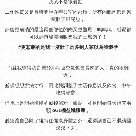
我又不是很愛動，
工作性質又是長時間坐在辦公室的那種，所有的肥肉都是累
積肚子跟屁股，
然後更崩潰的是這兩個部位的肉又更難甩，嗚嗚嗚，感覺都
可以到市場開攤販售我的三層肉了！
#更悲劇的是我一度肚子肉多到人家以為我懷孕
而且我覺得我是屬於那種
吸空氣也會長肉的人
，真的很難
過，
必須想想辦法才行，因此我調整了生活作息以及飲食，中午
吃得豐富，
但晚上是開始慢慢的戒掉澱粉、甜點，並且開始每天補充兩
顆
6GL極益孅膠囊，
必須讓自己除了維持住健康身體之外，還得讓自己不繼續圓
滾滾下去。